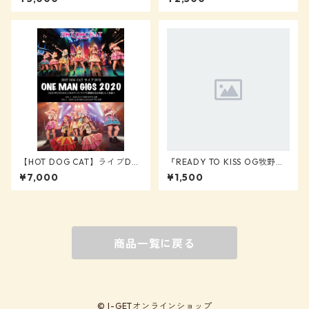
キ』【READY TO KISS】
【HOT DOG CAT】ライブDV
『READY TO KISS OG牧野広
D『ONE MAN GIGS 2020』
実：タイ遠征限定ブロマイ
¥7,000
¥1,500
ド』【READY TO KISS OG】
商品一覧に戻る
© I-GETオンラインショップ