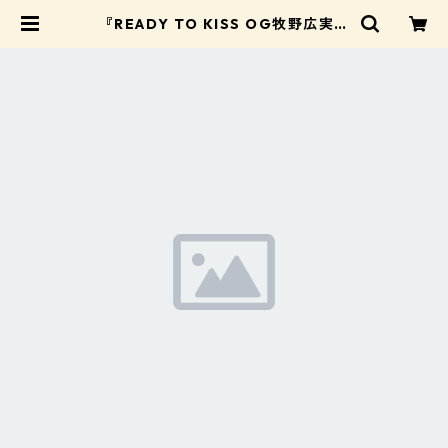
『READY TO KISS OG牧野広実：
タイ遠征限定ブロマイド』【READ
Y TO KISS OG】 | I-GETオンライ
ンショップ