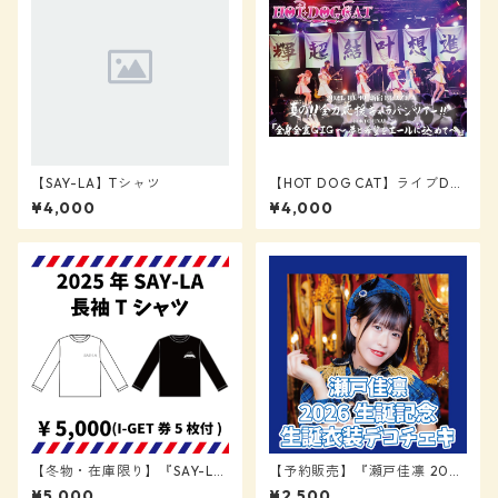
【SAY-LA】Tシャツ
【HOT DOG CAT】ライブDV
D『HOT DOG CAT 2021.10.1
¥4,000
¥4,000
9 新宿BLAZE 夏の!! 全力応援
キャラバンツアー!! TOKYO FI
NAL「全身全霊GIG 〜夢と希
望をエールに込めて〜」』
【冬物・在庫限り】『SAY-LA
【予約販売】『瀬戸佳凛 2026
長袖Tシャツ』【SAY-LA】
生誕記念 生誕衣装デコチェ
¥5,000
¥2,500