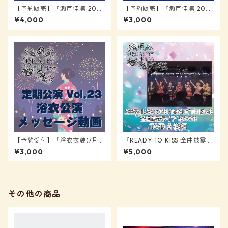
【予約販売】『瀬戸佳凛 2026
【予約販売】『瀬戸佳凛 2026
生誕記念 写真集(宛名、サイ
生誕記念 写真集』【READY T
¥4,000
¥3,000
ン、一言メッセージ付)』【RE
O KISS】
ADY TO KISS】
【予約受付】『浴衣衣装(7月2
『READY TO KISS 全曲披露ラ
9日着用) メッセージ動画』
イブ 3DAYS DVD(3枚組)』
¥3,000
¥5,000
【READY TO KISS】
その他の商品