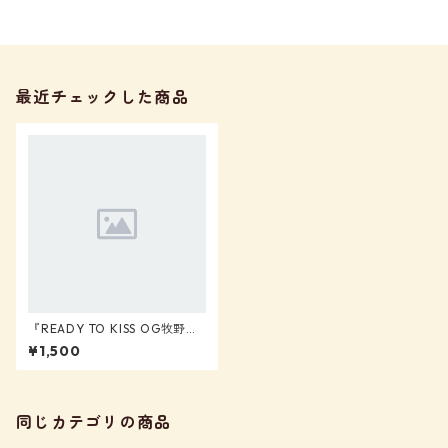
最近チェックした商品
『READY TO KISS OG牧野広
実：タイ遠征限定ブロマイ
¥1,500
ド』【READY TO KISS OG】
同じカテゴリの商品