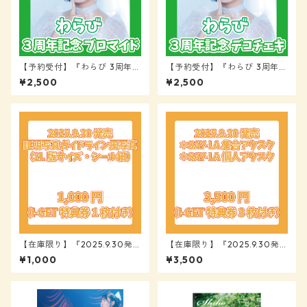
【予約受付】『わらび 3周年記
【予約受付】『わらび 3周年記
念 ブロマイド』【SAY-LA】
念 デコチェキ』【SAY-LA】
¥2,500
¥2,500
【在庫限り】『2025.9.30発
【在庫限り】『2025.9.30発
売 SAY-LA 咲山しほ 証明写真
売 SAY-LA 集合・個人アクス
¥1,000
¥3,500
ガイドライン風写真』【SAY-L
タ』【SAY-LA】
A】