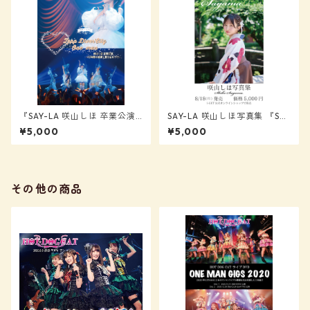
『SAY-LA 咲山しほ 卒業公演D
SAY-LA 咲山しほ写真集 『Shi
VD』【SAY-LA】
ho Sayama』
¥5,000
¥5,000
その他の商品