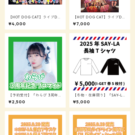
【HOT DOG CAT】ライブDV
【HOT DOG CAT】ライブDV
D「2020.3.3 渋谷WWWワン
D『ONE MAN GIGS 2020』
¥4,000
¥7,000
マン『わんにゃんオリンピッ
ク』」
【予約受付】『わらび 3周年記
【冬物・在庫限り】『SAY-LA
念 ブロマイド』【SAY-LA】
長袖Tシャツ』【SAY-LA】
¥2,500
¥5,000