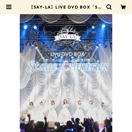
【SAY-LA】LIVE DVD BOX「Sta
ge Libraries」 | I-GETオンライ
ンショップ